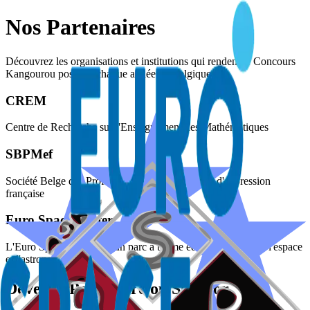
Nos Partenaires
Découvrez les organisations et institutions qui rendent le Concours
Kangourou possible chaque année en Belgique.
CREM
Centre de Recherche sur l'Enseignement des Mathématiques
SBPMef
Société Belge des Professeurs de Mathématique d'expression
française
Euro Space Center
L'Euro Space Center est un parc à thème éducatif centré sur l'espace
et l'astronomie.
Devenez Partenaire ou Sponsor