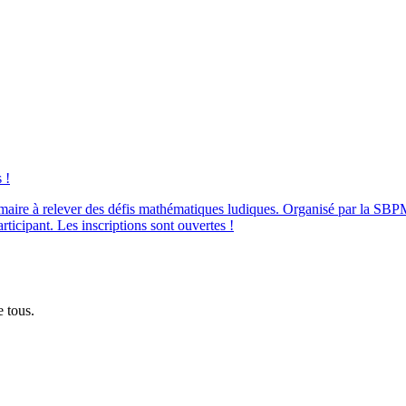
 !
rimaire à relever des défis mathématiques ludiques. Organisé par la S
ticipant. Les inscriptions sont ouvertes !
 tous.